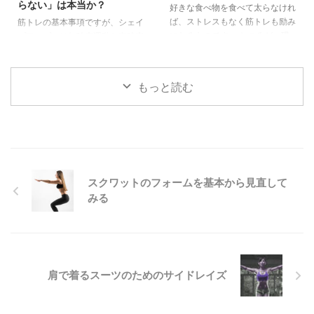
らない」は本当か？
好きな食べ物を食べて太らなけれ
が高いのが玉に瑕です。 高血圧
点まで詳しく紹介します。 ふく
ば、ストレスもなく筋トレも励み
筋トレの基本事項ですが、シェイ
は血圧そのものが問題というよ
らはぎの筋肉とは？ ふくらはぎ
になるものです。 ところが、現
プアップには無酸素運動と有酸素
り、血管の硬さを問題の本質にす
は主に以下の2つの筋肉で構成さ
実にはそうはいきません。 この
運動、どちらをしっかり行うのが
...
れています。 腓腹筋：表面にあ
ページではどのようにして、太り
良いのかチェックしましょう。
り、見た目に影響しやすい ヒラ
にくい体質を手に入れるかを考え
メ ...
もっと読む
てみたいと思います。 何を食べ
ても太らない体質になれるか？
好きなだけ食べて太らない体質と
いうのは、後天的に手に入れるこ
とはできるものでしょうか？ カ
ロリーを摂取しにくい体質という
ようなものは、もしかして太りに
スクワットのフォームを基本から見直して
くいのかもしれませんが、わざわ
みる
ざ苦労して獲得するようなもので
はありません。それは、病気や体
力が低下した時に命取りになるり
...
肩で着るスーツのためのサイドレイズ