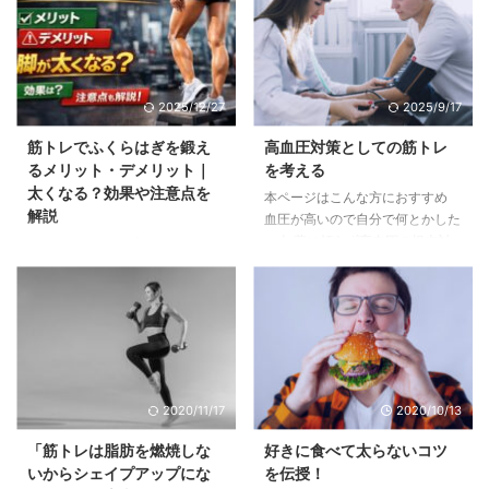
が悪い選択”です。近年のスポー
自重や器具を使ったレーニング方
ツ栄養学では、筋肉を大きくする
法、首の安定に必要な筋肉（僧帽
ために重要なのは「タイミング」
筋、胸鎖乳突筋、斜角筋群など）
ではなく24時間トータルでのタ
の役割、効果、およびトレーニン
ンパク質摂取量だと分かっていま
グ頻度詳しく解されています。鍛
2025/12/27
2025/9/17
す。 この記事では、最新の研究
えることでらメリットには、頭痛
をもとに 筋トレ後の正しいタン
や肩こりの予防、猫背の改善、見
筋トレでふくらはぎを鍛え
高血圧対策としての筋トレ
パク質摂取 ステーキが非効率な
た目の引き締めなどがあり、効果
るメリット・デメリット｜
を考える
理由 具体的な摂取量の目安 を分
的トーニングには、適切な負荷で
太くなる？効果や注意点を
本ページはこんな方におすすめ
かりやすく解説します。 「筋ト
ゆっくり動作することが求められ
解説
血圧が高いので自分で何とかした
レ後すぐタンパク質」はもう古
ます。注意点としては、痛みを感
い人 薬に頼らず高血圧の根本対
本ページはこんな方におすすめ
い？ かつては「筋トレ後30分〜
じたらすぐに中止すること、正し
策をしたい人 筋トレで血圧コン
「ふくらはぎを鍛えると脚が太く
１時間＝ゴールデンタイム」 ...
い姿勢を意識することをまず念頭
トロールしたい人 筋トレで一一
なるのでは？」と悩んでいる人
...
石二鳥三鳥を狙う人 高血圧・低
「筋トレでふくらはぎを鍛える意
血圧でも安全に筋トレしたいした
味はある？」と悩んでいる人
い人 血圧と筋トレ 前提として、
「ふくらはぎを鍛えると鈍くなら
高血圧は悪だと思い込まないよう
ない？」と悩んでいる人 このよ
にしてください。時には高血圧が
うな疑問を持つ人は多いのではな
2020/11/17
2020/10/13
必要なことも普通にあります。低
いでしょうか。本記事では、筋ト
血圧より高血圧の方が人生を楽し
レでふくらはぎを鍛えるメリット
「筋トレは脂肪を燃焼しな
好きに食べて太らないコツ
めるという事実もあるのですが、
とデメリットをわかりやすく解説
いからシェイプアップにな
を伝授！
一方で高血圧は事故の時のリスク
し、どんな人におすすめか、注意