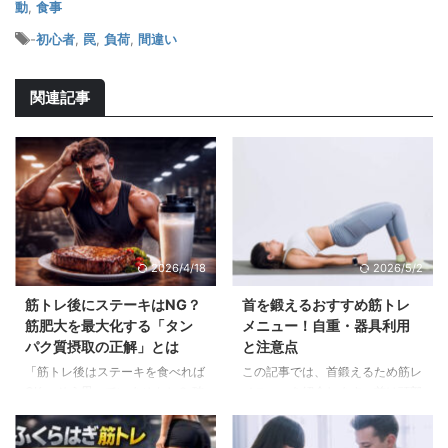
動
,
食事
-
初心者
,
罠
,
負荷
,
間違い
関連記事
2026/4/18
2026/5/2
筋トレ後にステーキはNG？
首を鍛えるおすすめ筋トレ
筋肥大を最大化する「タン
メニュー！自重・器具利用
パク質摂取の正解」とは
と注意点
「筋トレ後はステーキを食べれば
この記事では、首鍛えるため筋レ
OK」 そう思っていませんか？ 確
メニューを紹介します。首は頭部
かにステーキは高タンパクです
を支え、姿勢の改善や肩こり、頭
が、実は筋肥大の観点では“効率
痛の防に重要役割を果たします。