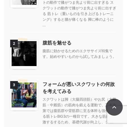
トの動作で膝がつま先より前に出すぎる ス
クワットの動作で膝がつま先より前に出すぎ
る 筋トレ（重いものを引き上げるトレーニ
ング）すると腰が痛くなる 脚に棒のように
...
腹筋を魅せる
2
腹筋に効かせるためのエクササイズ特集で
す。始めやすいものから試してみましょう。
フォームが悪いスクワットの何故
3
を考えてみる
スクワットは脚（大腿四頭筋）やお尻（大殿
筋・中殿筋）の筋肉を鍛える運動で、工夫次
第では腹筋群や背筋群に至る体幹も強化でき
る筋トレBIG3の一種目です。大きな筋肉を刺
激するするため、基礎代謝が向上し、シ ...