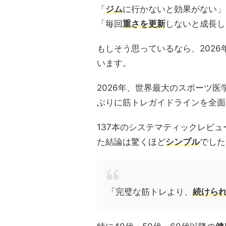
「
ジム
に行かないと効果がない」
「毎回
重さを更新
しないと成長し
もしそう思っているなら、202
います。
2026年、世界最大のスポーツ医
ぶりに筋トレガイドラインを全面
137本のシステマティックレビ
た結論は驚くほど
シンプル
でした
「完璧な筋トレより、
続けら