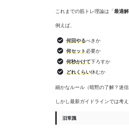
これまでの筋トレ理論は「
最適解
例えば、
何回やる
べきか
何セット
必要か
何秒かけて
下ろすか
どれくらい
休むか
細かなルール（暗黙の了解？迷信
しかし最新ガイドラインでは考え
旧常識