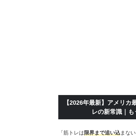
【2026年最新】アメリカ
レの新常識｜も
「筋トレは
限界まで追い込
まない