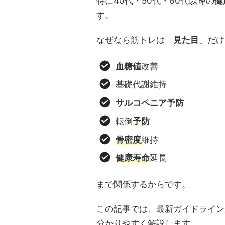
特に40代・50代・60代以降の
健
す。
なぜなら筋トレは「
見た目
」だけ
血糖値
改善
基礎代謝維持
サルコペニア予防
転倒
予防
骨密度
維持
健康寿命
延長
まで関係するからです。
この記事では、最新ガイドライン
分かりやすく解説します。